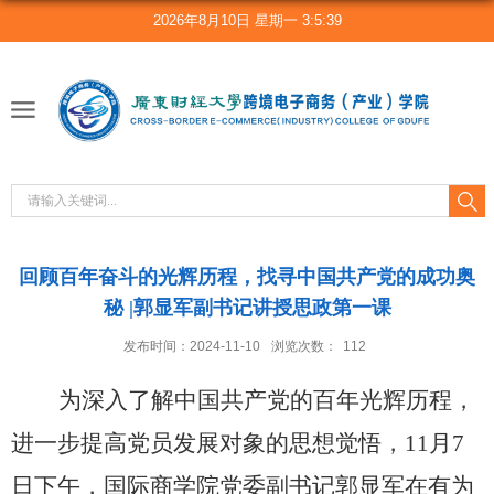
2026年8月10日 星期一 3:5:40
回顾百年奋斗的光辉历程，找寻中国共产党的成功奥
秘 |郭显军副书记讲授思政第一课
发布时间：2024-11-10
浏览次数：
112
为深入了解中国共产党的百年光辉历程，
进一步提高党员发展对象的思想觉悟，
11月7
日下午，国际商学院党委副书记郭显军在有为