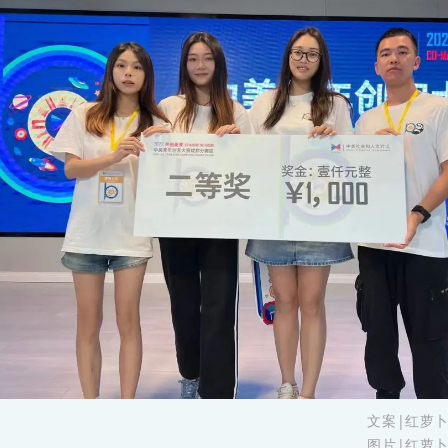
文案|红萝
图片|红萝