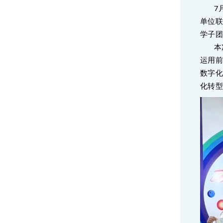
7
单位
学子
本
运用
数字
化转