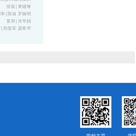
排版|黄键琳
初审|陈迪 罗娴明
复审|肖华娟
|郭显军 梁希琴
学校主页
学