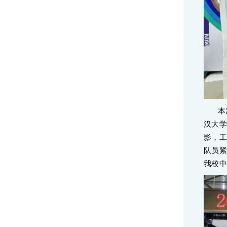
本
汉大学
影，
队员
我校