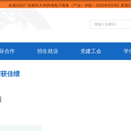
欢迎访问广东财经大学跨境电子商务（产业）学院！
2026年8月9日 星期日 
际合作
招生就业
党建工会
学
荣获佳绩
绩