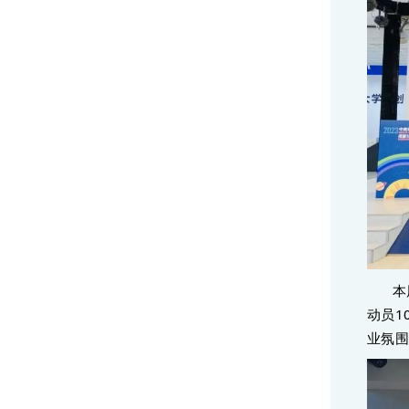
本
动员1
业氛